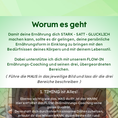
Worum es geht
Damit deine Ernährung dich STARK - SATT - GLÜCKLICH
machen kann, sollte es dir gelingen, deine persönliche
Ernährungsform in Einklang zu bringen mit den
Bedürfnissen deines Körpers und mit deinem Lebensstil.
Dabei unterstütze ich dich mit unserem FLOW-IN
Ernährungs-Coaching und seinen drei, übergeordneten
Bereichen.
(Führe die MAUS in das jeweilige Bild und lass dir die drei
Bereiche beschreiben)
1. TIMING ist Alles!
Ebenso wichtig wie das, WAS du ißt, ist das WANN!
Hier entfaltet das FLOW-IN Ernährungs-Coaching seine
ganze Qualität.
Denn statt dich durch ohnehin sinnarme Diäten zu hetzen,
erlaubt dir das Wissen WANN du am Besten ißt - und