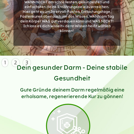
WANN NICHT am schnellesten, gesündesten und
einfachsten deine Ernährungsziele zu erreichen.
Hier geht es um Intervall-Fasten, Entlastungstage,
Fastenkuren aber auch um das Wissen, WANN am Tag
dein Körper WAS gut verdauen kann und WAS NICHT!
Ich lass es dich wissen - denn Wissen heißt wählen
können!
1
2
3
Dein gesunder Darm - Deine stabile
Gesundheit
Gute Gründe deinem Darm regelmäßig eine
erholsame, regenerierende Kur zu gönnen!