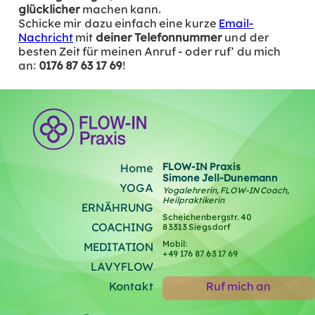
glücklicher
machen kann.
Schicke mir dazu einfach eine kurze
Email-
Nachricht
mit
deiner Telefonnummer
und der
besten Zeit für meinen Anruf - oder ruf' du mich
an:
0176 87 63 17 69
!
FLOW-IN Praxis
Home
Simone Jell-Dunemann
YOGA
Yogalehrerin, FLOW-IN Coach,
Heilpraktikerin
ERNÄHRUNG
Scheichenbergstr. 40
COACHING
83313 Siegsdorf
Mobil:
MEDITATION
‭+49 176 87 63 17 69‬
LAVYFLOW
Kontakt
Ruf mich an